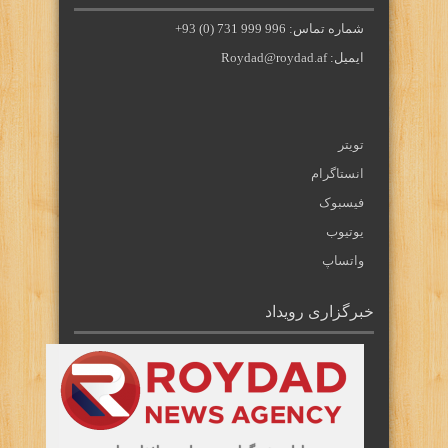
شماره تماس: 996 999 731 (0) 93+
ایمیل: Roydad@roydad.af
تویتر
انستاگرام
فیسبوک
یوتیوب
واتساپ
خبرگزاری رویداد