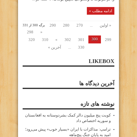
ادامه مطلب »
« اولین
...
270
280
290
برگه 300 از 331
298
«
300
320
310
»
302
301
299
330
...
آخرین »
LIKEBOX
آخرین دیدگاه ها
نوشته های تازه
کویت پنج میلیون دالر کمک بشردوستانه به افغانستان
و سوریه اختصاص داد
ترامپ: مذاکرات با ایران «بسیار خوب» پیش می‌رود؛
امید به پایان جنگ پنج‌ماهه