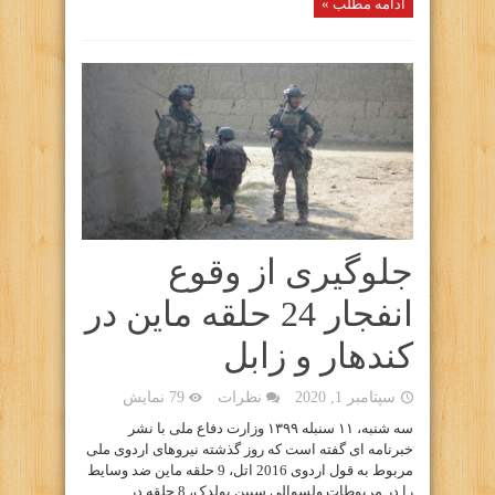
ادامه مطلب »
جلوگیری از وقوع
انفجار 24 حلقه ماین در
کندهار و زابل
سپتامبر 1, 2020
نظرات
79 نمایش
سه شنبه، ۱۱ سنبله ۱۳۹۹ وزارت دفاع ملی با نشر
خبرنامه ای گفته است که روز گذشته نیروهای اردوی ملی
مربوط به قول اردوی 2016 اتل، 9 حلقه ماین ضد وسایط
را در مربوطات ولسوالی سپین بولدک، 8 حلقه در ...