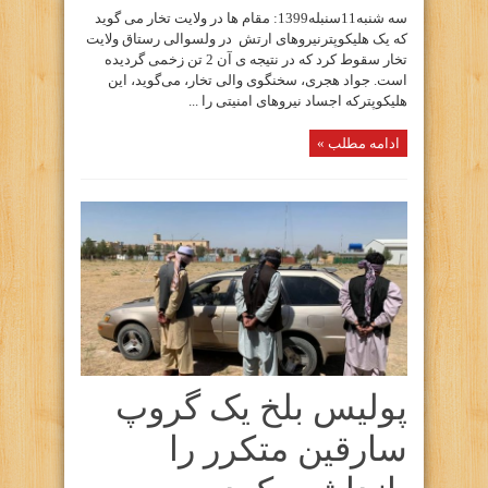
سه شنبه11سنبله1399: مقام ها در ولایت تخار می گوید
که یک هلیکوپترنیروهای ارتش در ولسوالی رستاق ولایت
تخار سقوط کرد که در نتیجه ی آن 2 تن زخمی گردیده
است. جواد هجری، سخنگوی والی تخار، می‌گوید، این
هلیکوپترکه اجساد نیروهای امنیتی را ...
ادامه مطلب »
پولیس بلخ یک گروپ
سارقین متکرر را