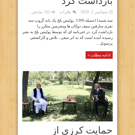
بازداشت کرد
سپتامبر 1, 2020
نظرات
165 نمایش
سه شنبه11سنبله 1399: پولیس بلخ یک باند گروپ سه
نفری سارقین سیف دوکان ها ومجرمین متکرر را
بازداشت کرد. در خبرنامه ای که توسط پولیس بلخ به نشر
رسیده آمده است که به اثر سعی ، تلاش و کارکشفی
پرسونل ...
ادامه مطلب »
حمایت کرزی از