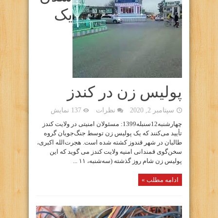
یک
پولیس زن در کندز
سپتامبر 2, 2020
نظرات
137 نمایش
چهارشنبه12سنبله1399: مسئولان امنیتی در ولایت کندز
تأیید می‌کنند که یک پولیس زن توسط جنگ‌جویان گروه
طالبان در شهر قندوز کشته شده است. هجرت‌الله اکبری،
سخن‌گوی قمندانی امنیه ولایت کندز می گوید که این
پولیس زن شام روز گذشته (سه‌شنبه، ۱۱ ...
ادامه مطلب »