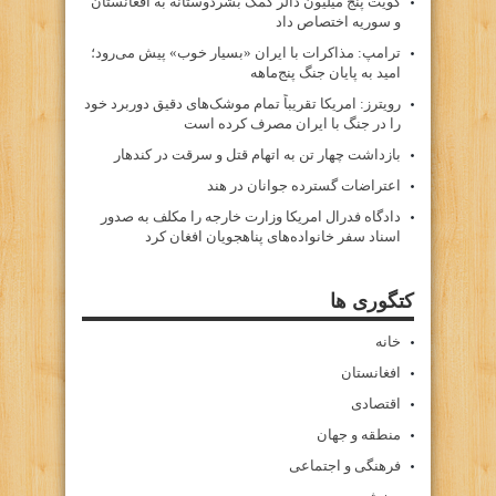
کویت پنج میلیون دالر کمک بشردوستانه به افغانستان
و سوریه اختصاص داد
ترامپ: مذاکرات با ایران «بسیار خوب» پیش می‌رود؛
امید به پایان جنگ پنج‌ماهه
رویترز: امریکا تقریباً تمام موشک‌های دقیق دوربرد خود
را در جنگ با ایران مصرف کرده است
بازداشت چهار تن به اتهام قتل و سرقت در کندهار
اعتراضات گسترده جوانان در هند
دادگاه فدرال امریکا وزارت خارجه را مکلف به صدور
اسناد سفر خانواده‌های پناهجویان افغان کرد
کتگوری ها
خانه
افغانستان
اقتصادی
منطقه و جهان
فرهنگی و اجتماعی