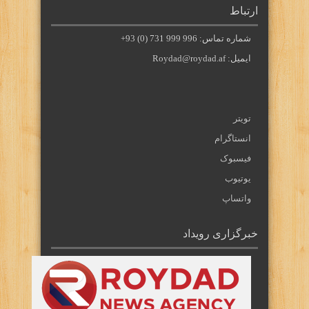
ارتباط
شماره تماس: 996 999 731 (0) 93+
ایمیل: Roydad@roydad.af
تویتر
انستاگرام
فیسبوک
یوتیوب
واتساپ
خبرگزاری رویداد