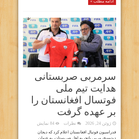
ادامه مطلب »
سرمربی صربستانی
هدایت تیم ملی
فوتسال افغانستان را
بر عهده گرفت
ژوئن 24, 2026
نظرات
84 نمایش
فدراسیون فوتبال افغانستان اعلام کرد که دیجان
دیدوویچ، مربی باتجربه اهل صربستان، به عنوان