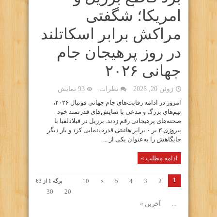
امریکا؛ شگفتی
مراکش برابر اسکاتلند
در روز پرهیجان جام
جهانی ۲۰۲۶
ژوئن 20, 2026
نظرات
93 نمایش
امروز در ادامه رقابت‌های جام جهانی فوتبال ۲۰۲۶،
تیم‌های بزرگ و مدعی با نمایش‌های قدرتمند خود
صحنه‌های پرهیجانی رقم زدند. برزیل در فیلادلفیا با
پیروزی ۳ بر ۰ برابر هائیتی قدرت‌نمایی کرد و بار دیگر
جایگاهش را به‌عنوان یکی از ...
ادامه مطلب »
1
10
»
5
4
3
2
برگه 1 از 63
30
20
...
آخرین »