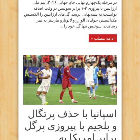
در مرحله یک‌چهارم نهایی جام جهانی ۲۰۲۶، تیم ملی
آرژانتین با پیروزی ۳-۱ برابر سوئیس در وقت اضافه
توانست به نیمه‌نهایی برسد. گل‌های آرژانتین را الکسیس
مک‌آلیستر، جولیان آلوارز و لائوتارو مارتینز به ثمر
رساندند. سوئیس تنها گل خود را ...
ادامه مطلب »
اسپانیا با حذف پرتگال
و بلجیم با پیروزی پرگل
برابر امریکا به