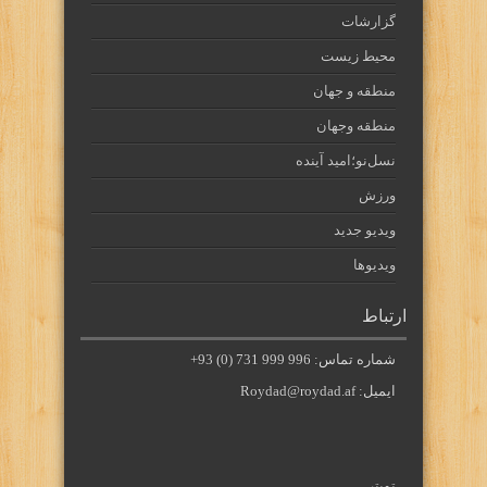
گزارشات
محیط زیست
منطقه و جهان
منطقه وجهان
نسل‌نو؛امید آینده
ورزش
ویدیو جدید
ویدیوها
ارتباط
شماره تماس: 996 999 731 (0) 93+
ایمیل: Roydad@roydad.af
تویتر